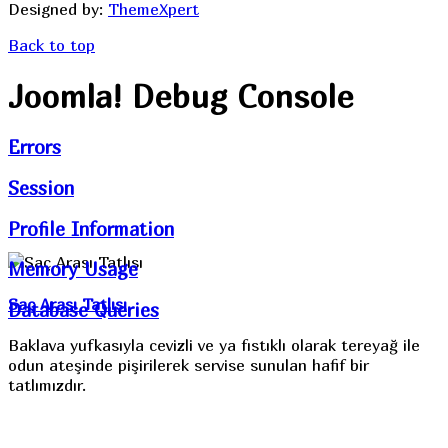
Designed by:
ThemeXpert
Back to top
Joomla! Debug Console
Errors
Session
Profile Information
Memory Usage
Saç Arası Tatlısı
Database Queries
Baklava yufkasıyla cevizli ve ya fıstıklı olarak tereyağ ile
odun ateşinde pişirilerek servise sunulan hafif bir
tatlımızdır.