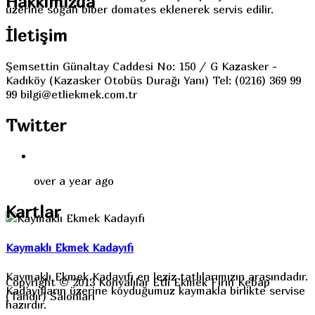
Hakkımızda
üzerine soğan biber domates eklenerek servis edilir.
İletişim
Şemsettin Günaltay Caddesi No: 150 / G Kazasker -
Kadıköy (Kazasker Otobüs Durağı Yanı) Tel: (0216) 369 99
99 bilgi@etliekmek.com.tr
Twitter
over a year ago
Kartlar
Kaymaklı Ekmek Kadayıfı
Kaymaklı Ekmek Kadayıfı en leziz tatlılarımızın arasındadır.
Copyright © 2013 Konyalılar Etli Ekmek Fırın Kebap
Kadayıfların üzerine koyduğumuz kaymakla birlikte servise
(Tandır) Salonları
hazırdır.