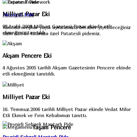
Milliyet Pazar Eki
Patatesli Pide
28.Aralık.2008 Milliyet Gazetesi Pazar ekinde etli
Yanında meşhur yayık ayranımızla beraber yiyebileceğiniz
ekmeğimiz tanıtıldı.
sizin damak tadınıza özel Patatesli pidemiz.
Akşam Pencere Eki
4 Ağustos 2005 tarihli Akşam Gazetesinin Pencere ekinde
etli ekmeğimiz tanıtıldı.
Milliyet Pazar Eki
16. Temmuz.2006 tarihli Milliyet Pazar ekinde Vedat Milor
Etli Ekmek ve Fırın Kebabımızı tanıttı.
Yaşam Pencere
Peynirli Sebzeli Mantarlı Pide